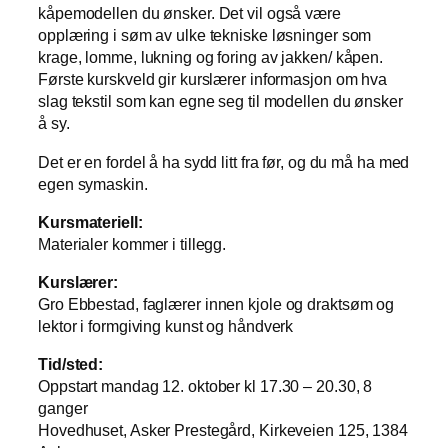
kåpemodellen du ønsker. Det vil også være
opplæring i søm av ulke tekniske løsninger som
krage, lomme, lukning og foring av jakken/ kåpen.
Første kurskveld gir kurslærer informasjon om hva
slag tekstil som kan egne seg til modellen du ønsker
å sy.
Det er en fordel å ha sydd litt fra før, og du må ha med
egen symaskin.
Kursmateriell:
Materialer kommer i tillegg.
Kurslærer:
Gro Ebbestad,
faglærer innen kjole og draktsøm og
lektor i formgiving kunst og håndverk
Tid/sted:
Oppstart mandag 12. oktober kl 17.30 – 20.30, 8
ganger
Hovedhuset, Asker Prestegård, Kirkeveien 125, 1384