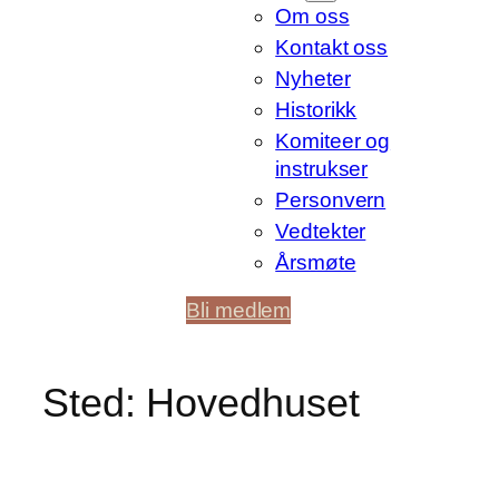
Om oss
Kontakt oss
Nyheter
Historikk
Komiteer og
instrukser
Personvern
Vedtekter
Årsmøte
Bli medlem
Sted:
Hovedhuset