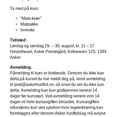
Ta med på kurs:
“Male-klær”
Matpakke
Innesko
Tid/sted:
Lørdag og søndag 29. – 30. august, kl. 11 – 17
Hovedhuset, Asker Prestegård, Kirkeveien 125, 1384
Asker
Avmelding:
Påmelding til kurs er bindende. Dersom du ikke kan
delta på kurset du har meldt deg på, send avmelding
til post@askerhusflid.no, så snart du vet du ikke kan
delta. Avmelding kan kun godkjennes senest 14
dager før kursstart. Ved avmelding senere enn 14
dager vil hele kursavgiften belastes. Kursavgiften
refunderes kun ved sykdom hvor legeerklæring kan
fremlegges eller dersom Asker husflidslag må avlyse