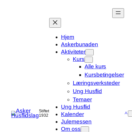
Hopp
til
innhold
Hjem
Askerbunaden
Aktiviteter
Kurs
Alle kurs
Kursbetingelser
Læringsverksteder
Ung Husflid
Temaer
Ung Husflid
Stiftet
Kalender
1932
Julemessen
Om oss