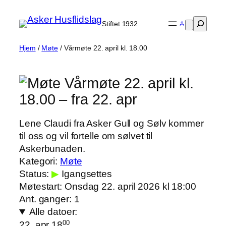
Hopp
Søk
til
Stiftet 1932
innhold
Hjem
/
Møte
/ Vårmøte 22. april kl. 18.00
Vårmøte 22. april kl.
18.00
– fra 22. apr
Lene Claudi fra Asker Gull og Sølv kommer
til oss og vil fortelle om sølvet til
Askerbunaden.
Kategori:
Møte
Status:
▶
Igangsettes
Møtestart:
Onsdag 22. april 2026 kl 18:00
Ant. ganger:
1
Alle datoer:
00
22. apr 18