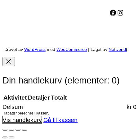
Facebook
Instagram
Drevet av
WordPress
med
WooCommerce
| Laget av
Nettvendt
Din handlekurv
(elementer: 0)
Aktivitet
Detaljer
Totalt
Delsum
kr 0
Aktiviteter
Rabatter beregnes i kassen.
Vis handlekurv
Gå til kassen
i
handlekurven