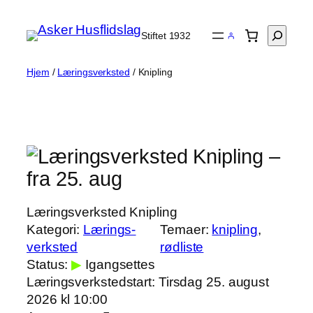
Hopp
til
Søk
Stiftet 1932
innhold
Hjem
/
Læring­s­verksted
/ Knipling
Knipling
–
fra 25. aug
Læringsverksted Knipling
Kategori:
Læring­s­
Temaer:
knipling
, 
verksted
rødliste
Status:
▶
Igangsettes
Læring­s­verkstedstart:
Tirsdag 25. august
2026 kl 10:00