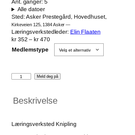
Ant. ganger:
5
Alle datoer
Sted:
Asker Prestegård, Hovedhuset,
Kirkeveien 125, 1384 Asker —
Læring­s­verkstedleder:
Elin Flaaten
P
kr
352
–
kr
470
r
Medlemstype
i
s
o
K
m
Meld deg på
n
r
i
å
Beskrivelse
p
d
l
e
i
:
n
k
Læringsverksted Knipling
g
r