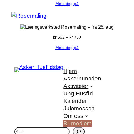
Meld deg på
til
kr 1 340
Rosemaling
– fra 25. aug
Prisområde:
kr
562
–
kr
750
kr 562
Meld deg på
til
kr 750
Hjem
Askerbunaden
Aktiviteter
Ung Husflid
Kalender
Julemessen
Om oss
Bli medlem
S