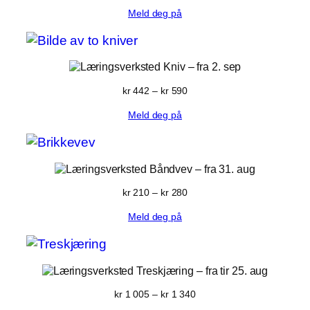
kr 420
Meld deg på
til
kr 560
Kniv
– fra 2. sep
Prisområde:
kr
442
–
kr
590
kr 442
Meld deg på
til
kr 590
Båndvev
– fra 31. aug
Prisområde:
kr
210
–
kr
280
kr 210
Meld deg på
til
kr 280
Treskjæring
– fra tir 25. aug
Prisområde:
kr
1 005
–
kr
1 340
kr 1 005