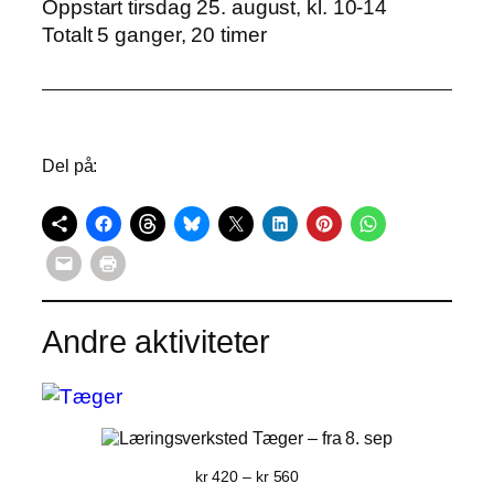
Oppstart tirsdag 25. august, kl. 10-14
a
Totalt 5 ganger, 20 timer
n
3
t
5
a
2
l
t
l
i
Del på:
l
k
r
4
7
Andre aktiviteter
0
Tæger
– fra 8. sep
Prisområde:
kr
420
–
kr
560