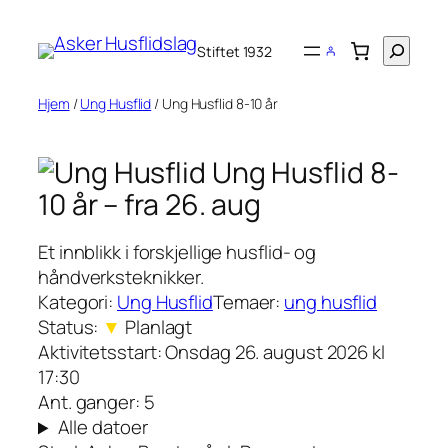
Hopp
til
Søk
Stiftet 1932
innhold
Hjem
/
Ung Husflid
/ Ung Husflid 8-10 år
Ung Husflid 8-
10 år
– fra 26. aug
Et innblikk i forskjellige husflid- og
håndverksteknikker.
Kategori:
Ung Husflid
Temaer:
ung husflid
Status:
▼
Planlagt
Aktivitetsstart:
Onsdag 26. august 2026 kl
17:30
Ant. ganger:
5
Alle datoer