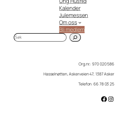
Ung Husflid
Kalender
Julemessen
Om oss
Bli medlem
S
ø
k
Org.nr.: 970 020 586
Hasselnøtten, Askerveien 47, 1387 Asker
Telefon: 66 78 03 25
Facebook
Instagram