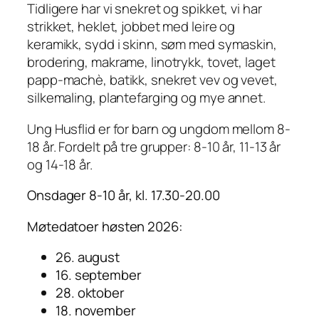
Tidligere har vi snekret og spikket, vi har
1
strikket, heklet, jobbet med leire og
0
keramikk, sydd i skinn, søm med symaskin,
å
brodering, makrame, linotrykk, tovet, laget
r
papp-machè, batikk, snekret vev og vevet,
a
silkemaling, plantefarging og mye annet.
n
t
Ung Husflid er for barn og ungdom mellom 8-
a
18 år. Fordelt på tre grupper: 8-10 år, 11-13 år
l
og 14-18 år.
l
Onsdager 8-10 år, kl. 17.30-20.00
Møtedatoer høsten 2026:
26. august
16. september
28. oktober
18. november