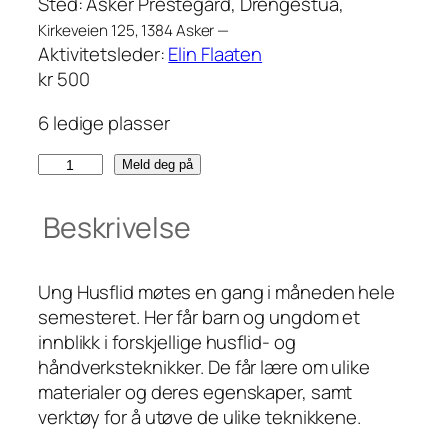
Sted:
Asker Prestegård, Drengestua,
Kirkeveien 125, 1384 Asker —
Aktivitetsleder:
Elin Flaaten
kr
500
6 ledige plasser
U
Meld deg på
n
g
Beskrivelse
H
u
s
Ung Husflid møtes en gang i måneden hele
f
semesteret. Her får barn og ungdom et
l
innblikk i forskjellige husflid- og
i
håndverksteknikker. De får lære om ulike
d
materialer og deres egenskaper, samt
8
verktøy for å utøve de ulike teknikkene.
-