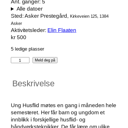
Ant. ganger:
5
Alle datoer
Sted:
Asker Prestegård,
Kirkeveien 125, 1384
Asker
Aktivitetsleder:
Elin Flaaten
kr
500
5 ledige plasser
U
Meld deg på
n
g
Beskrivelse
H
u
s
f
Ung Husflid møtes en gang i måneden hele
l
semesteret. Her får barn og ungdom et
i
innblikk i forskjellige husflid- og
d
håndverksteknikker. De får lære om ulike