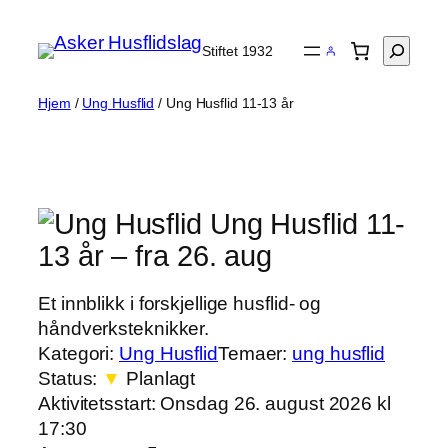
Hopp
til
Søk
Stiftet 1932
innhold
Hjem
/
Ung Husflid
/ Ung Husflid 11-13 år
Ung Husflid 11-
13 år
– fra 26. aug
Et innblikk i forskjellige husflid- og
håndverksteknikker.
Kategori:
Ung Husflid
Temaer:
ung husflid
Status:
▼
Planlagt
Aktivitetsstart:
Onsdag 26. august 2026 kl
17:30