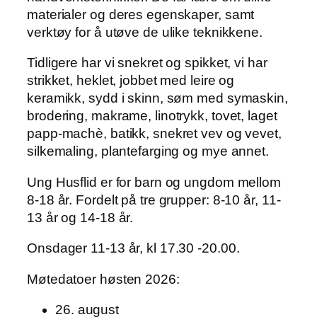
1
materialer og deres egenskaper, samt
1
verktøy for å utøve de ulike teknikkene.
-
Tidligere har vi snekret og spikket, vi har
1
strikket, heklet, jobbet med leire og
3
keramikk, sydd i skinn, søm med symaskin,
å
brodering, makrame, linotrykk, tovet, laget
r
papp-machè, batikk, snekret vev og vevet,
a
silkemaling, plantefarging og mye annet.
n
t
Ung Husflid er for barn og ungdom mellom
a
8-18 år. Fordelt på tre grupper: 8-10 år, 11-
l
13 år og 14-18 år.
l
Onsdager 11-13 år, kl 17.30 -20.00.
Møtedatoer høsten 2026:
26. august