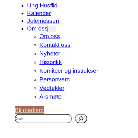
Ung Husflid
Kalender
Julemessen
Om oss
Om oss
Kontakt oss
Nyheter
Historikk
Komiteer og instrukser
Personvern
Vedtekter
Årsmøte
Bli medlem
S
ø
k