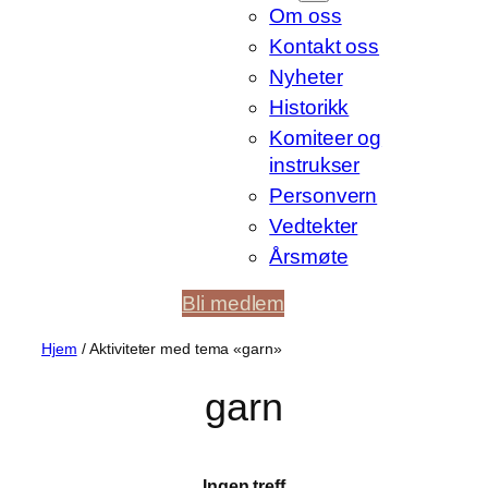
Om oss
Kontakt oss
Nyheter
Historikk
Komiteer og
instrukser
Personvern
Vedtekter
Årsmøte
Bli medlem
Hjem
/ Aktiviteter med tema «garn»
garn
Ingen treff