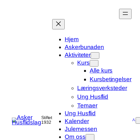
Hopp
til
innhold
Hjem
Askerbunaden
Aktiviteter
Kurs
Alle kurs
Kursbetingelser
Læringsverksteder
Ung Husflid
Temaer
Ung Husflid
Stiftet
Kalender
1932
Julemessen
Om oss