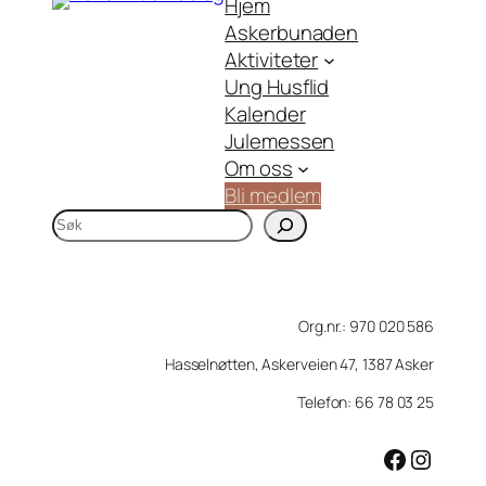
Hjem
Askerbunaden
Aktiviteter
Ung Husflid
Kalender
Julemessen
Om oss
Bli medlem
S
ø
k
Org.nr.: 970 020 586
Hasselnøtten, Askerveien 47, 1387 Asker
Telefon: 66 78 03 25
Facebook
Instagram