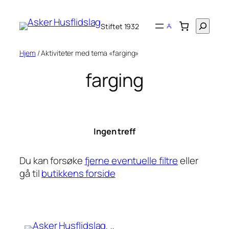
Hopp
til
Søk
Stiftet 1932
innhold
Hjem
/ Aktiviteter med tema «farging»
farging
Ingen treff
Du kan forsøke
fjerne eventuelle filtre
eller
gå til
butikkens forside