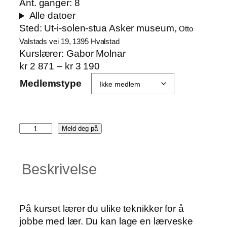
Ant. ganger:
8
Alle datoer
Sted:
Ut-i-solen-stua Asker museum,
Otto
Valstads vei 19, 1395 Hvalstad
Kurslærer:
Gabor Molnar
P
kr
2 871
–
kr
3 190
r
Medlemstype
i
s
o
L
m
Meld deg på
æ
r
r
å
Beskrivelse
v
d
e
e
s
:
k
k
På kurset lærer du ulike teknikker for å
e
r
jobbe med lær. Du kan lage en lærveske