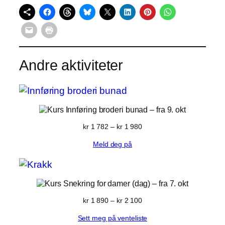
Andre aktiviteter
Innføring broderi bunad
– fra 9. okt
Prisområde:
kr
1 782
–
kr
1 980
kr 1 782
Meld deg på
til
kr 1 980
Snekring for damer (dag)
– fra 7. okt
Prisområde:
kr
1 890
–
kr
2 100
kr 1 890
Sett meg på venteliste
til