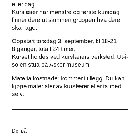
(
eller bag.
k
2
Kurslærer har mønstre og første kursdag
v
finner dere ut sammen gruppen hva dere
e
8
skal lage.
l
7
Oppstart torsdag 3. september, kl 18-21
d
1
8 ganger, totalt 24 timer.
)
t
Kurset holdes ved kurslærers verksted, Ut-i-
a
i
solen-stua på Asker museum
n
l
t
k
Materialkostnader kommer i tillegg. Du kan
a
r
kjøpe materialer av kurslærer eller ta med
l
selv.
l
3
1
9
0
Del på: