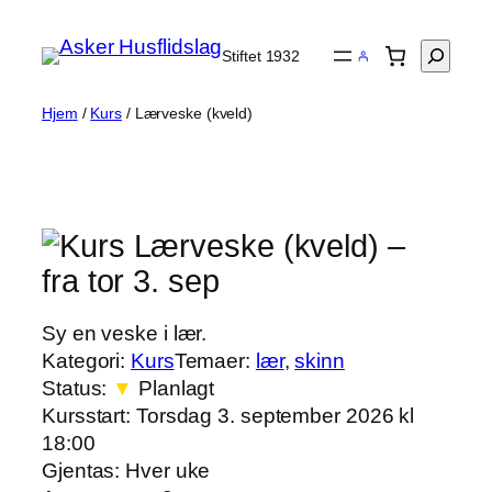
Hopp
til
Søk
Stiftet 1932
innhold
Hjem
/
Kurs
/ Lærveske (kveld)
Lærveske (kveld)
–
fra tor 3. sep
Sy en veske i lær.
Kategori:
Kurs
Temaer:
lær
, 
skinn
Status:
▼
Planlagt
Kursstart:
Torsdag 3. september 2026 kl
18:00
Gjentas:
Hver uke