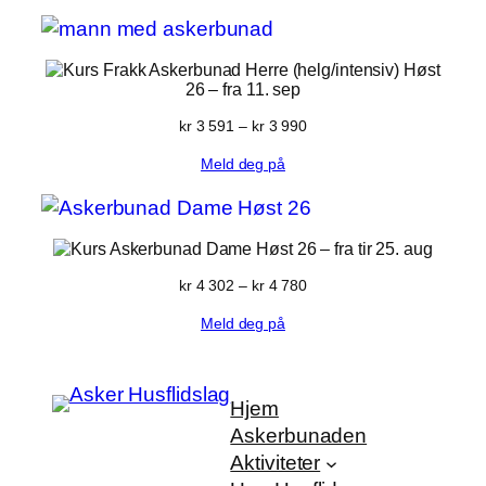
kr 2 100
Frakk Askerbunad Herre (helg/intensiv) Høst
26
– fra 11. sep
Prisområde:
kr
3 591
–
kr
3 990
kr 3 591
Meld deg på
til
kr 3 990
Askerbunad Dame Høst 26
– fra tir 25. aug
Prisområde:
kr
4 302
–
kr
4 780
kr 4 302
Meld deg på
til
kr 4 780
Hjem
Askerbunaden
Aktiviteter